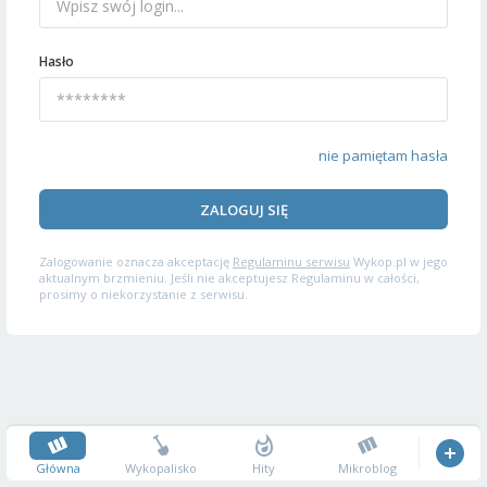
Hasło
nie pamiętam hasła
ZALOGUJ SIĘ
Zalogowanie oznacza akceptację
Regulaminu serwisu
Wykop.pl w jego
aktualnym brzmieniu. Jeśli nie akceptujesz Regulaminu w całości,
prosimy o niekorzystanie z serwisu.
Główna
Wykopalisko
Hity
Mikroblog