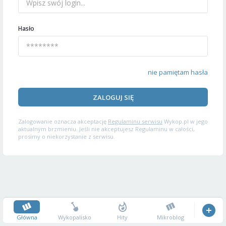
Hasło
nie pamiętam hasła
ZALOGUJ SIĘ
Zalogowanie oznacza akceptację
Regulaminu serwisu
Wykop.pl w jego
aktualnym brzmieniu. Jeśli nie akceptujesz Regulaminu w całości,
prosimy o niekorzystanie z serwisu.
Główna
Wykopalisko
Hity
Mikroblog