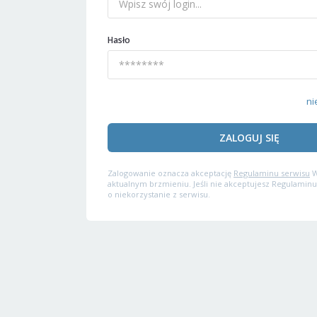
Hasło
ni
ZALOGUJ SIĘ
Zalogowanie oznacza akceptację
Regulaminu serwisu
W
aktualnym brzmieniu. Jeśli nie akceptujesz Regulaminu
o niekorzystanie z serwisu.