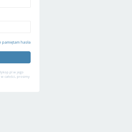
e pamiętam hasła
ykop.pl w jego
 w całości, prosimy