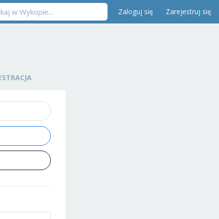
Zaloguj się
Zarejestruj się
ESTRACJA