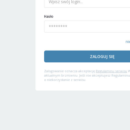
Hasło
ni
ZALOGUJ SIĘ
Zalogowanie oznacza akceptację
Regulaminu serwisu
W
aktualnym brzmieniu. Jeśli nie akceptujesz Regulaminu
o niekorzystanie z serwisu.