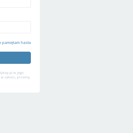
e pamiętam hasła
ykop.pl w jego
 w całości, prosimy