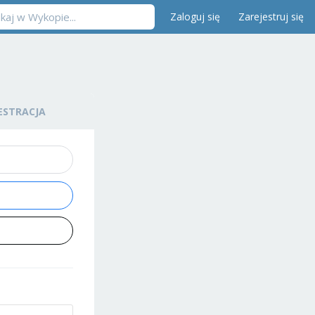
Zaloguj się
Zarejestruj się
ESTRACJA