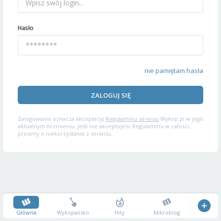
Hasło
nie pamiętam hasła
ZALOGUJ SIĘ
Zalogowanie oznacza akceptację
Regulaminu serwisu
Wykop.pl w jego
aktualnym brzmieniu. Jeśli nie akceptujesz Regulaminu w całości,
prosimy o niekorzystanie z serwisu.
Główna
Wykopalisko
Hity
Mikroblog