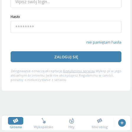
Hasło
nie pamiętam hasła
ZALOGUJ SIĘ
Zalogowanie oznacza akceptację
Regulaminu serwisu
Wykop.pl w jego
aktualnym brzmieniu. Jeśli nie akceptujesz Regulaminu w całości,
prosimy o niekorzystanie z serwisu.
Główna
Wykopalisko
Hity
Mikroblog