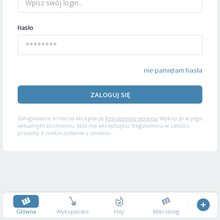
Hasło
nie pamiętam hasła
ZALOGUJ SIĘ
Zalogowanie oznacza akceptację
Regulaminu serwisu
Wykop.pl w jego
aktualnym brzmieniu. Jeśli nie akceptujesz Regulaminu w całości,
prosimy o niekorzystanie z serwisu.
Główna
Wykopalisko
Hity
Mikroblog