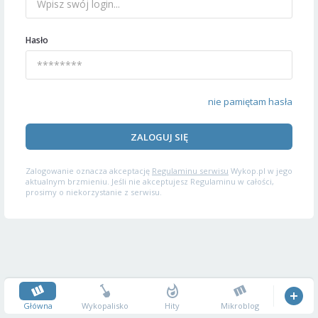
Hasło
nie pamiętam hasła
ZALOGUJ SIĘ
Zalogowanie oznacza akceptację
Regulaminu serwisu
Wykop.pl w jego
aktualnym brzmieniu. Jeśli nie akceptujesz Regulaminu w całości,
prosimy o niekorzystanie z serwisu.
Główna
Wykopalisko
Hity
Mikroblog