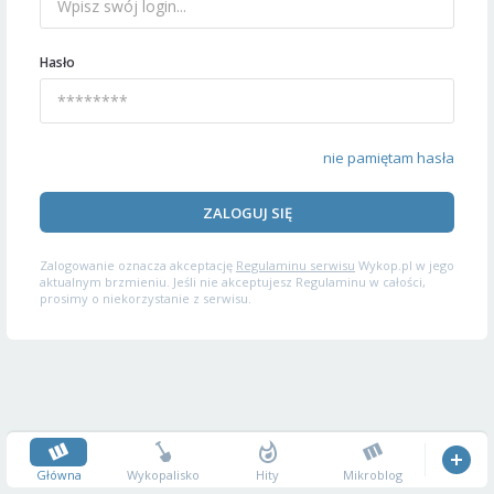
Hasło
nie pamiętam hasła
ZALOGUJ SIĘ
Zalogowanie oznacza akceptację
Regulaminu serwisu
Wykop.pl w jego
aktualnym brzmieniu. Jeśli nie akceptujesz Regulaminu w całości,
prosimy o niekorzystanie z serwisu.
Główna
Wykopalisko
Hity
Mikroblog