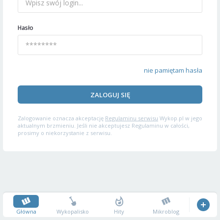
Hasło
nie pamiętam hasła
ZALOGUJ SIĘ
Zalogowanie oznacza akceptację
Regulaminu serwisu
Wykop.pl w jego
aktualnym brzmieniu. Jeśli nie akceptujesz Regulaminu w całości,
prosimy o niekorzystanie z serwisu.
Główna
Wykopalisko
Hity
Mikroblog