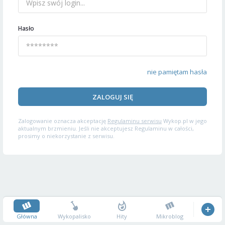
Hasło
nie pamiętam hasła
ZALOGUJ SIĘ
Zalogowanie oznacza akceptację
Regulaminu serwisu
Wykop.pl w jego
aktualnym brzmieniu. Jeśli nie akceptujesz Regulaminu w całości,
prosimy o niekorzystanie z serwisu.
Główna
Wykopalisko
Hity
Mikroblog