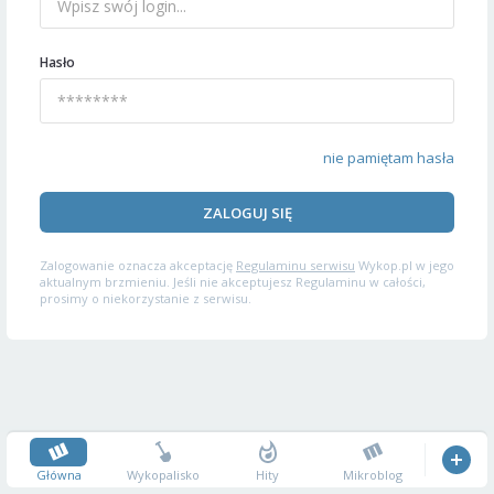
Hasło
nie pamiętam hasła
ZALOGUJ SIĘ
Zalogowanie oznacza akceptację
Regulaminu serwisu
Wykop.pl w jego
aktualnym brzmieniu. Jeśli nie akceptujesz Regulaminu w całości,
prosimy o niekorzystanie z serwisu.
Główna
Wykopalisko
Hity
Mikroblog