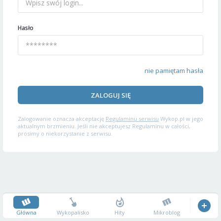
Hasło
nie pamiętam hasła
ZALOGUJ SIĘ
Zalogowanie oznacza akceptację
Regulaminu serwisu
Wykop.pl w jego
aktualnym brzmieniu. Jeśli nie akceptujesz Regulaminu w całości,
prosimy o niekorzystanie z serwisu.
Główna
Wykopalisko
Hity
Mikroblog