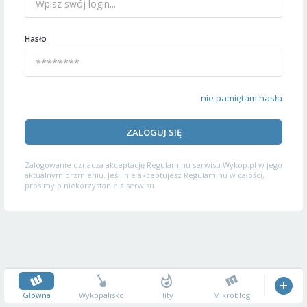
Hasło
nie pamiętam hasła
ZALOGUJ SIĘ
Zalogowanie oznacza akceptację
Regulaminu serwisu
Wykop.pl w jego
aktualnym brzmieniu. Jeśli nie akceptujesz Regulaminu w całości,
prosimy o niekorzystanie z serwisu.
Główna
Wykopalisko
Hity
Mikroblog