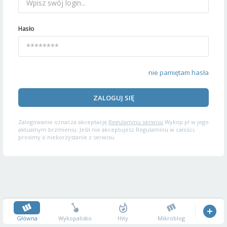
Hasło
nie pamiętam hasła
ZALOGUJ SIĘ
Zalogowanie oznacza akceptację
Regulaminu serwisu
Wykop.pl w jego
aktualnym brzmieniu. Jeśli nie akceptujesz Regulaminu w całości,
prosimy o niekorzystanie z serwisu.
Główna
Wykopalisko
Hity
Mikroblog