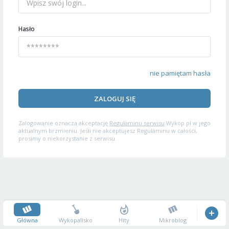
Hasło
nie pamiętam hasła
ZALOGUJ SIĘ
Zalogowanie oznacza akceptację
Regulaminu serwisu
Wykop.pl w jego
aktualnym brzmieniu. Jeśli nie akceptujesz Regulaminu w całości,
prosimy o niekorzystanie z serwisu.
Główna
Wykopalisko
Hity
Mikroblog