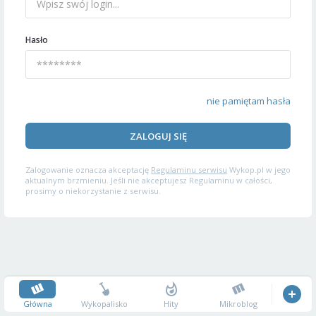
Hasło
nie pamiętam hasła
ZALOGUJ SIĘ
Zalogowanie oznacza akceptację
Regulaminu serwisu
Wykop.pl w jego
aktualnym brzmieniu. Jeśli nie akceptujesz Regulaminu w całości,
prosimy o niekorzystanie z serwisu.
Główna
Wykopalisko
Hity
Mikroblog