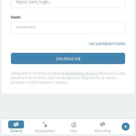
Hasło
nie pamiętam hasła
ZALOGUJ SIĘ
Zalogowanie oznacza akceptację
Regulaminu serwisu
Wykop.pl w jego
aktualnym brzmieniu. Jeśli nie akceptujesz Regulaminu w całości,
prosimy o niekorzystanie z serwisu.
Główna
Wykopalisko
Hity
Mikroblog