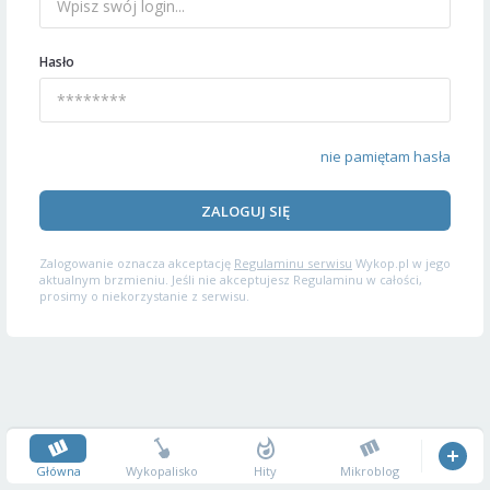
Hasło
nie pamiętam hasła
ZALOGUJ SIĘ
Zalogowanie oznacza akceptację
Regulaminu serwisu
Wykop.pl w jego
aktualnym brzmieniu. Jeśli nie akceptujesz Regulaminu w całości,
prosimy o niekorzystanie z serwisu.
Główna
Wykopalisko
Hity
Mikroblog