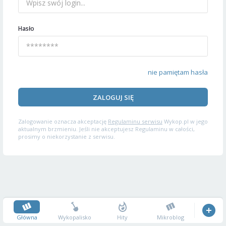
Hasło
nie pamiętam hasła
ZALOGUJ SIĘ
Zalogowanie oznacza akceptację
Regulaminu serwisu
Wykop.pl w jego
aktualnym brzmieniu. Jeśli nie akceptujesz Regulaminu w całości,
prosimy o niekorzystanie z serwisu.
Główna
Wykopalisko
Hity
Mikroblog