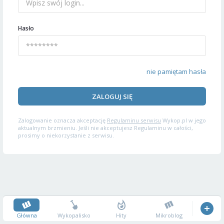
Hasło
nie pamiętam hasła
ZALOGUJ SIĘ
Zalogowanie oznacza akceptację
Regulaminu serwisu
Wykop.pl w jego
aktualnym brzmieniu. Jeśli nie akceptujesz Regulaminu w całości,
prosimy o niekorzystanie z serwisu.
Główna
Wykopalisko
Hity
Mikroblog