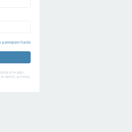
e pamiętam hasła
ykop.pl w jego
 w całości, prosimy