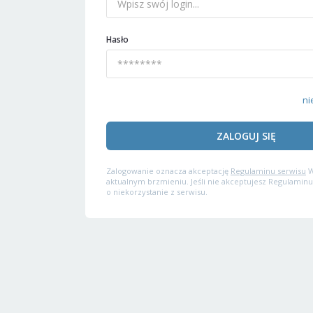
Hasło
ni
ZALOGUJ SIĘ
Zalogowanie oznacza akceptację
Regulaminu serwisu
W
aktualnym brzmieniu. Jeśli nie akceptujesz Regulaminu
o niekorzystanie z serwisu.