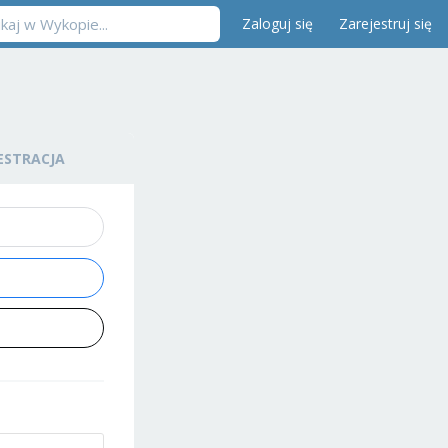
Zaloguj się
Zarejestruj się
ESTRACJA