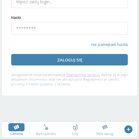
Hasło
nie pamiętam hasła
ZALOGUJ SIĘ
Zalogowanie oznacza akceptację
Regulaminu serwisu
Wykop.pl w jego
aktualnym brzmieniu. Jeśli nie akceptujesz Regulaminu w całości,
prosimy o niekorzystanie z serwisu.
Główna
Wykopalisko
Hity
Mikroblog