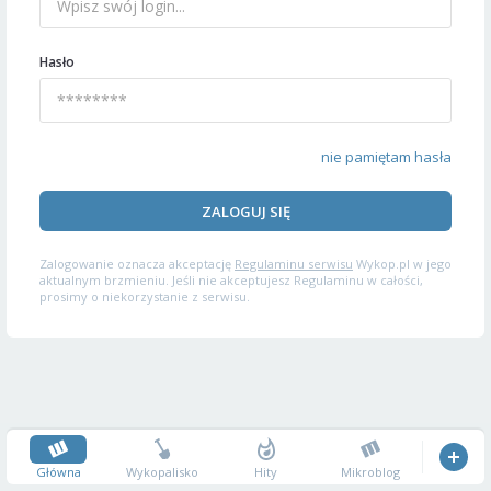
Hasło
nie pamiętam hasła
ZALOGUJ SIĘ
Zalogowanie oznacza akceptację
Regulaminu serwisu
Wykop.pl w jego
aktualnym brzmieniu. Jeśli nie akceptujesz Regulaminu w całości,
prosimy o niekorzystanie z serwisu.
Główna
Wykopalisko
Hity
Mikroblog