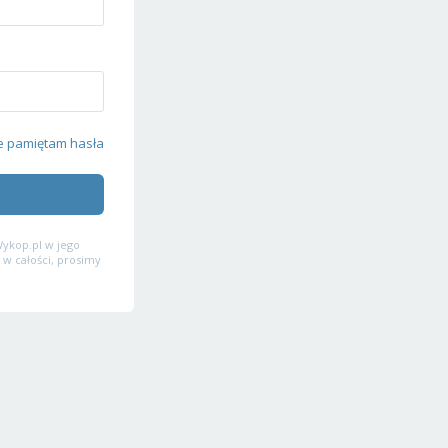
e pamiętam hasła
ykop.pl w jego
 w całości, prosimy