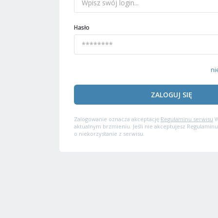
Hasło
ni
ZALOGUJ SIĘ
Zalogowanie oznacza akceptację
Regulaminu serwisu
W
aktualnym brzmieniu. Jeśli nie akceptujesz Regulaminu
o niekorzystanie z serwisu.