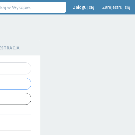
Zaloguj się
Zarejestruj się
ESTRACJA