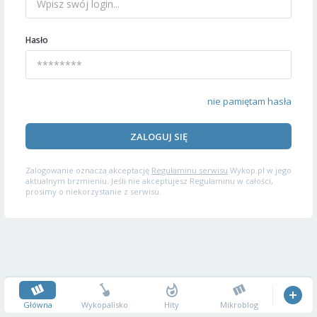
Hasło
nie pamiętam hasła
ZALOGUJ SIĘ
Zalogowanie oznacza akceptację
Regulaminu serwisu
Wykop.pl w jego
aktualnym brzmieniu. Jeśli nie akceptujesz Regulaminu w całości,
prosimy o niekorzystanie z serwisu.
Główna
Wykopalisko
Hity
Mikroblog