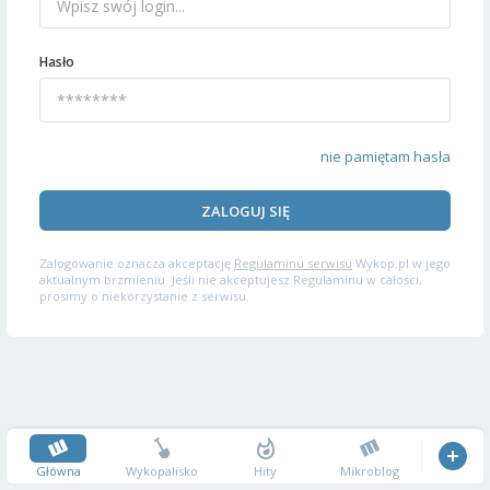
Hasło
nie pamiętam hasła
ZALOGUJ SIĘ
Zalogowanie oznacza akceptację
Regulaminu serwisu
Wykop.pl w jego
aktualnym brzmieniu. Jeśli nie akceptujesz Regulaminu w całości,
prosimy o niekorzystanie z serwisu.
Główna
Wykopalisko
Hity
Mikroblog