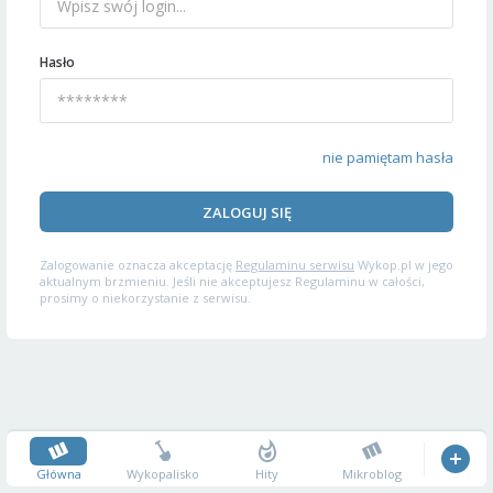
Hasło
nie pamiętam hasła
ZALOGUJ SIĘ
Zalogowanie oznacza akceptację
Regulaminu serwisu
Wykop.pl w jego
aktualnym brzmieniu. Jeśli nie akceptujesz Regulaminu w całości,
prosimy o niekorzystanie z serwisu.
Główna
Wykopalisko
Hity
Mikroblog