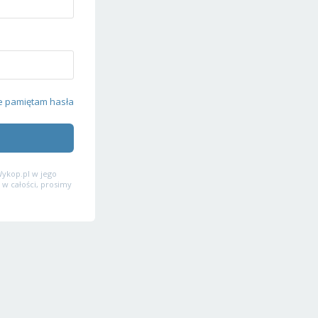
e pamiętam hasła
ykop.pl w jego
 w całości, prosimy