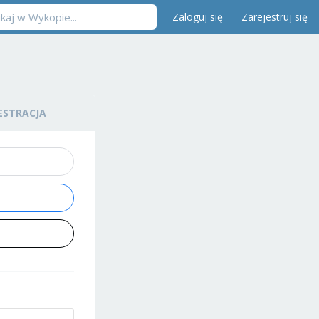
Zaloguj się
Zarejestruj się
ESTRACJA