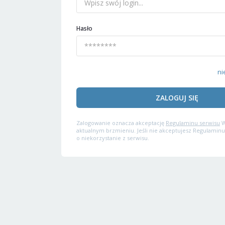
Hasło
ni
ZALOGUJ SIĘ
Zalogowanie oznacza akceptację
Regulaminu serwisu
W
aktualnym brzmieniu. Jeśli nie akceptujesz Regulaminu
o niekorzystanie z serwisu.