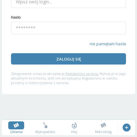
Hasło
nie pamiętam hasła
ZALOGUJ SIĘ
Zalogowanie oznacza akceptację
Regulaminu serwisu
Wykop.pl w jego
aktualnym brzmieniu. Jeśli nie akceptujesz Regulaminu w całości,
prosimy o niekorzystanie z serwisu.
Główna
Wykopalisko
Hity
Mikroblog