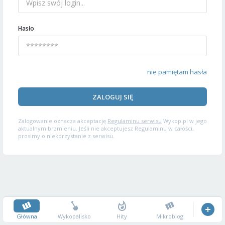
Hasło
nie pamiętam hasła
ZALOGUJ SIĘ
Zalogowanie oznacza akceptację
Regulaminu serwisu
Wykop.pl w jego
aktualnym brzmieniu. Jeśli nie akceptujesz Regulaminu w całości,
prosimy o niekorzystanie z serwisu.
Główna
Wykopalisko
Hity
Mikroblog