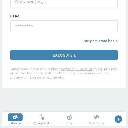
Hasło
nie pamiętam hasła
ZALOGUJ SIĘ
Zalogowanie oznacza akceptację
Regulaminu serwisu
Wykop.pl w jego
aktualnym brzmieniu. Jeśli nie akceptujesz Regulaminu w całości,
prosimy o niekorzystanie z serwisu.
Główna
Wykopalisko
Hity
Mikroblog