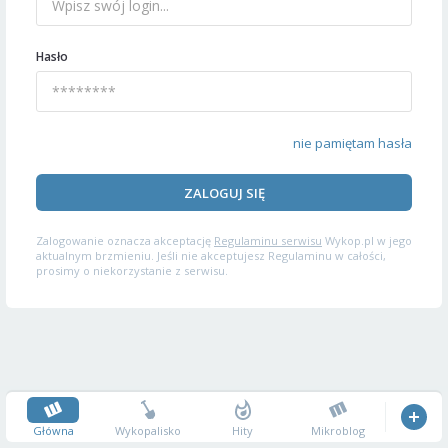
Hasło
nie pamiętam hasła
ZALOGUJ SIĘ
Zalogowanie oznacza akceptację
Regulaminu serwisu
Wykop.pl w jego
aktualnym brzmieniu. Jeśli nie akceptujesz Regulaminu w całości,
prosimy o niekorzystanie z serwisu.
Główna
Wykopalisko
Hity
Mikroblog