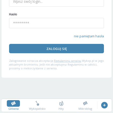
Hasło
nie pamiętam hasła
ZALOGUJ SIĘ
Zalogowanie oznacza akceptację
Regulaminu serwisu
Wykop.pl w jego
aktualnym brzmieniu. Jeśli nie akceptujesz Regulaminu w całości,
prosimy o niekorzystanie z serwisu.
Główna
Wykopalisko
Hity
Mikroblog