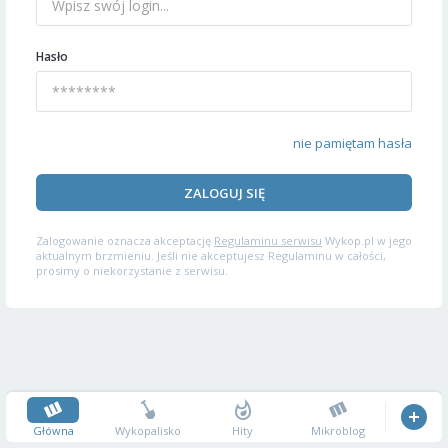
Hasło
nie pamiętam hasła
ZALOGUJ SIĘ
Zalogowanie oznacza akceptację
Regulaminu serwisu
Wykop.pl w jego
aktualnym brzmieniu. Jeśli nie akceptujesz Regulaminu w całości,
prosimy o niekorzystanie z serwisu.
Główna
Wykopalisko
Hity
Mikroblog