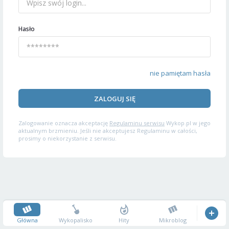
Hasło
nie pamiętam hasła
ZALOGUJ SIĘ
Zalogowanie oznacza akceptację
Regulaminu serwisu
Wykop.pl w jego
aktualnym brzmieniu. Jeśli nie akceptujesz Regulaminu w całości,
prosimy o niekorzystanie z serwisu.
Główna
Wykopalisko
Hity
Mikroblog