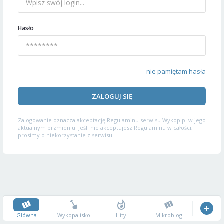
Hasło
nie pamiętam hasła
ZALOGUJ SIĘ
Zalogowanie oznacza akceptację
Regulaminu serwisu
Wykop.pl w jego
aktualnym brzmieniu. Jeśli nie akceptujesz Regulaminu w całości,
prosimy o niekorzystanie z serwisu.
Główna
Wykopalisko
Hity
Mikroblog