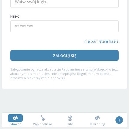
Hasło
nie pamiętam hasła
ZALOGUJ SIĘ
Zalogowanie oznacza akceptację
Regulaminu serwisu
Wykop.pl w jego
aktualnym brzmieniu. Jeśli nie akceptujesz Regulaminu w całości,
prosimy o niekorzystanie z serwisu.
Główna
Wykopalisko
Hity
Mikroblog