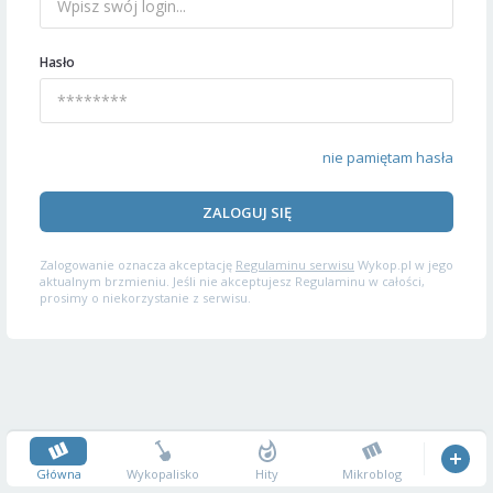
Hasło
nie pamiętam hasła
ZALOGUJ SIĘ
Zalogowanie oznacza akceptację
Regulaminu serwisu
Wykop.pl w jego
aktualnym brzmieniu. Jeśli nie akceptujesz Regulaminu w całości,
prosimy o niekorzystanie z serwisu.
Główna
Wykopalisko
Hity
Mikroblog