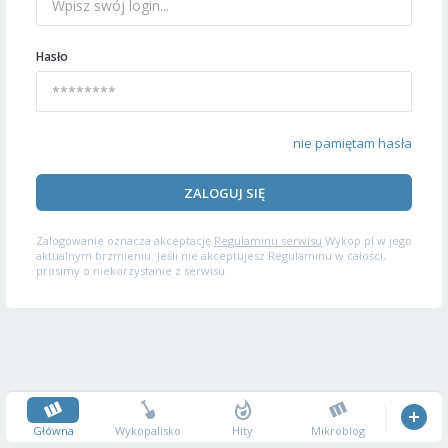
Hasło
nie pamiętam hasła
ZALOGUJ SIĘ
Zalogowanie oznacza akceptację
Regulaminu serwisu
Wykop.pl w jego
aktualnym brzmieniu. Jeśli nie akceptujesz Regulaminu w całości,
prosimy o niekorzystanie z serwisu.
Główna
Wykopalisko
Hity
Mikroblog