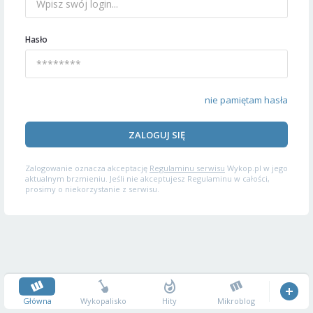
Hasło
nie pamiętam hasła
ZALOGUJ SIĘ
Zalogowanie oznacza akceptację
Regulaminu serwisu
Wykop.pl w jego
aktualnym brzmieniu. Jeśli nie akceptujesz Regulaminu w całości,
prosimy o niekorzystanie z serwisu.
Główna
Wykopalisko
Hity
Mikroblog