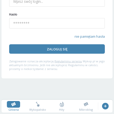
Hasło
nie pamiętam hasła
ZALOGUJ SIĘ
Zalogowanie oznacza akceptację
Regulaminu serwisu
Wykop.pl w jego
aktualnym brzmieniu. Jeśli nie akceptujesz Regulaminu w całości,
prosimy o niekorzystanie z serwisu.
Główna
Wykopalisko
Hity
Mikroblog