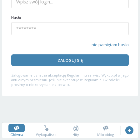
Hasło
nie pamiętam hasła
ZALOGUJ SIĘ
Zalogowanie oznacza akceptację
Regulaminu serwisu
Wykop.pl w jego
aktualnym brzmieniu. Jeśli nie akceptujesz Regulaminu w całości,
prosimy o niekorzystanie z serwisu.
Główna
Wykopalisko
Hity
Mikroblog