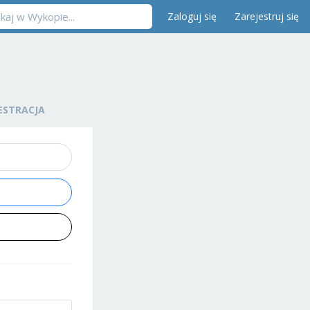
Zaloguj się
Zarejestruj się
ESTRACJA