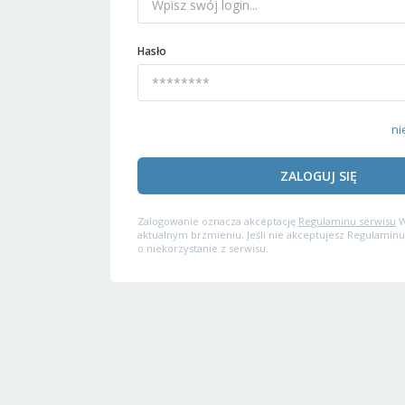
Hasło
ni
ZALOGUJ SIĘ
Zalogowanie oznacza akceptację
Regulaminu serwisu
W
aktualnym brzmieniu. Jeśli nie akceptujesz Regulaminu
o niekorzystanie z serwisu.