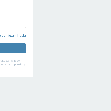
e pamiętam hasła
ykop.pl w jego
 w całości, prosimy