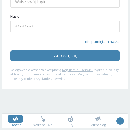
Hasło
nie pamiętam hasła
ZALOGUJ SIĘ
Zalogowanie oznacza akceptację
Regulaminu serwisu
Wykop.pl w jego
aktualnym brzmieniu. Jeśli nie akceptujesz Regulaminu w całości,
prosimy o niekorzystanie z serwisu.
Główna
Wykopalisko
Hity
Mikroblog