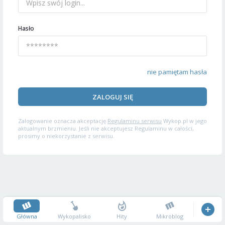
Hasło
nie pamiętam hasła
ZALOGUJ SIĘ
Zalogowanie oznacza akceptację
Regulaminu serwisu
Wykop.pl w jego
aktualnym brzmieniu. Jeśli nie akceptujesz Regulaminu w całości,
prosimy o niekorzystanie z serwisu.
Główna
Wykopalisko
Hity
Mikroblog