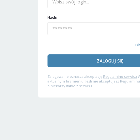
Hasło
ni
ZALOGUJ SIĘ
Zalogowanie oznacza akceptację
Regulaminu serwisu
W
aktualnym brzmieniu. Jeśli nie akceptujesz Regulaminu
o niekorzystanie z serwisu.