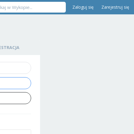
Zaloguj się
Zarejestruj się
ESTRACJA