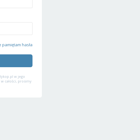
e pamiętam hasła
ykop.pl w jego
 w całości, prosimy