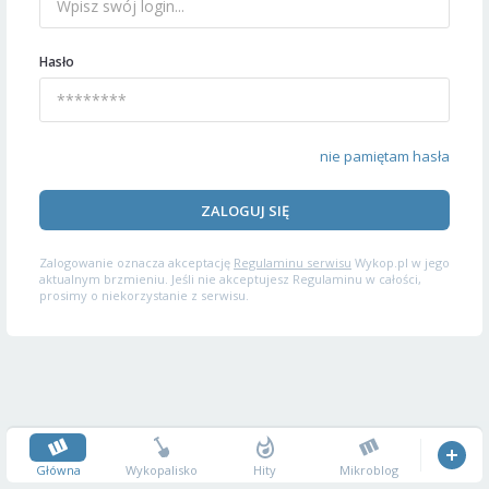
Hasło
nie pamiętam hasła
ZALOGUJ SIĘ
Zalogowanie oznacza akceptację
Regulaminu serwisu
Wykop.pl w jego
aktualnym brzmieniu. Jeśli nie akceptujesz Regulaminu w całości,
prosimy o niekorzystanie z serwisu.
Główna
Wykopalisko
Hity
Mikroblog