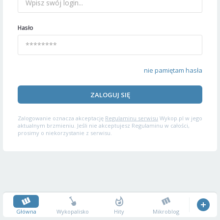
Hasło
nie pamiętam hasła
ZALOGUJ SIĘ
Zalogowanie oznacza akceptację
Regulaminu serwisu
Wykop.pl w jego
aktualnym brzmieniu. Jeśli nie akceptujesz Regulaminu w całości,
prosimy o niekorzystanie z serwisu.
Główna
Wykopalisko
Hity
Mikroblog