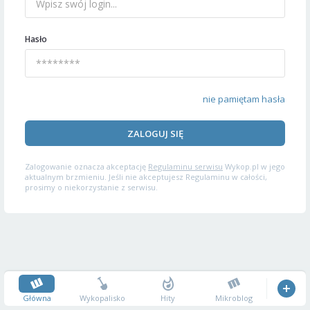
Hasło
nie pamiętam hasła
ZALOGUJ SIĘ
Zalogowanie oznacza akceptację
Regulaminu serwisu
Wykop.pl w jego
aktualnym brzmieniu. Jeśli nie akceptujesz Regulaminu w całości,
prosimy o niekorzystanie z serwisu.
Główna
Wykopalisko
Hity
Mikroblog